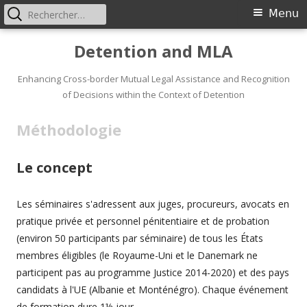
Rechercher :
Primary
Menu
Menu
Skip
Detention and MLA
to
content
Enhancing Cross-border Mutual Legal Assistance and Recognition
of Decisions within the Context of Detention
Méthodologie
Le concept
Les séminaires s'adressent aux juges, procureurs, avocats en
pratique privée et personnel pénitentiaire et de probation
(environ 50 participants par séminaire) de tous les États
membres éligibles (le Royaume-Uni et le Danemark ne
participent pas au programme Justice 2014-2020) et des pays
candidats à l'UE (Albanie et Monténégro). Chaque événement
de formation dure 1½ jour.