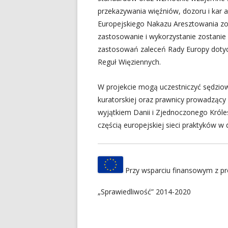
przekazywania więźniów, dozoru i kar 
Europejskiego Nakazu Aresztowania zo
zastosowanie i wykorzystanie zostani
zastosowań zaleceń Rady Europy dotycz
Reguł Więziennych.
W projekcie mogą uczestniczyć sędziowi
kuratorskiej oraz prawnicy prowadzący
wyjątkiem Danii i Zjednoczonego Królest
częścią europejskiej sieci praktyków w
Przy wsparciu finansowym z pr
„Sprawiedliwość” 2014-2020