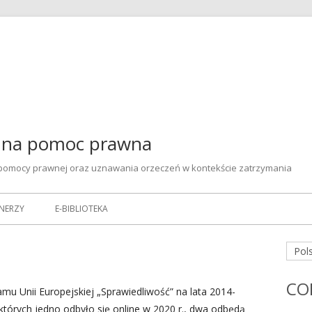
emna pomoc prawna
pomocy prawnej oraz uznawania orzeczeń w kontekście zatrzymania
NERZY
E-BIBLIOTEKA
Gł
Pols
pa
CO
mu Unii Europejskiej „Sprawiedliwość” na lata 2014-
bo
 których jedno odbyło się online w 2020 r., dwa odbędą