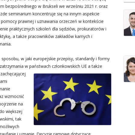
rium bezpośredniego w Brukseli we wrześniu 2021 r. oraz
żde seminarium koncentruje się na innym aspekcie
j pomocy prawnej i uznawania orzeczeń w kontekście
enie praktycznych szkoleń dla sędziów, prokuratorów i
tykę, a także pracowników zakładów karnych i
mania.
sposobu, w jaki europejskie przepisy, standardy i formy
e zatrzymania w państwach członkowskich UE
a także
 zachęcającej
wami
manie
az wzmocnić
pojrzenie na
do większej
skimi, tak
możliwych
aufanie i uznanie. Decyzje ramowe dotyczące