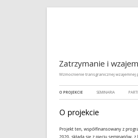
Przeskocz
do
treści
Zatrzymanie i wzaj
Wzmocnienie transgranicznej wzajemnej 
Menu
O PROJEKCIE
SEMINARIA
PART
główne
O projekcie
Projekt ten, współfinansowany z progra
2020, składa się z pięciu seminariów, z