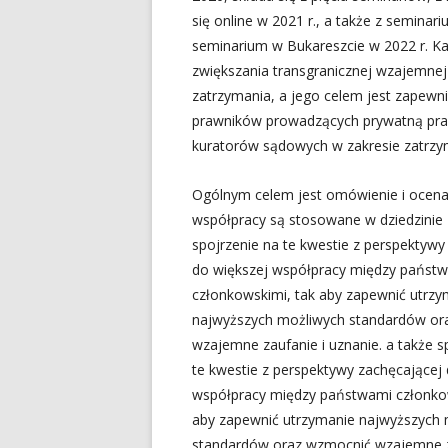
się online w 2021 r., a także z semina
seminarium w Bukareszcie w 2022 r. Ka
zwiększania transgranicznej wzajemne
zatrzymania, a jego celem jest zapewni
prawników prowadzących prywatną prak
kuratorów sądowych w zakresie zatrzy
Ogólnym celem jest omówienie i ocena 
współpracy są stosowane w dziedzini
spojrzenie na te kwestie z perspektywy
do większej współpracy między państ
członkowskimi, tak aby zapewnić utrzy
najwyższych możliwych standardów or
wzajemne zaufanie i uznanie. a także s
te kwestie z perspektywy zachęcającej 
współpracy między państwami członkow
aby zapewnić utrzymanie najwyższych 
standardów oraz wzmocnić wzajemne z